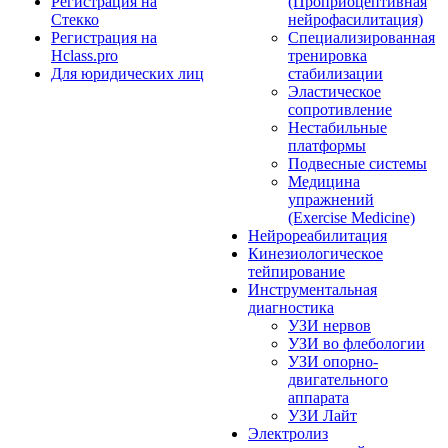
Регистрация на
(Проприоцептивная
Стекко
нейрофасилитация)
Регистрация на
Специализированная
Hclass.pro
тренировка
Для юридических лиц
стабилизации
Эластическое
сопротивление
Нестабильные
платформы
Подвесные системы
Медицина
упражнений
(Exercise Medicine)
Нейрореабилитация
Кинезиологическое
тейпирование
Инструментальная
диагностика
УЗИ нервов
УЗИ во флебологии
УЗИ опорно-
двигательного
аппарата
УЗИ Лайт
Электролиз