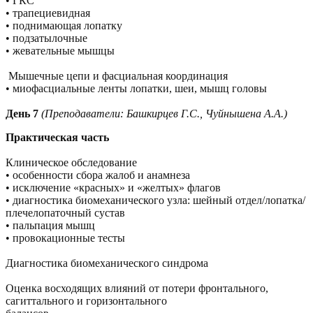
• ГКС
• трапециевидная
• поднимающая лопатку
• подзатылочные
• жевательные мышцы
Мышечные цепи и фасциальная координация
• миофасциальные ленты лопатки, шеи, мышц головы
День 7
(Преподаватели: Башкирцев Г.С., Чуйнышена А.А.)
Практическая часть
Клиническое обследование
• особенности сбора жалоб и анамнеза
• исключение «красных» и «желтых» флагов
• диагностика биомеханического узла: шейный отдел/лопатка/
плечелопаточный сустав
• пальпация мышц
• провокационные тесты
Диагностика биомеханического синдрома
Оценка восходящих влияний от потери фронтального,
сагиттального и горизонтального