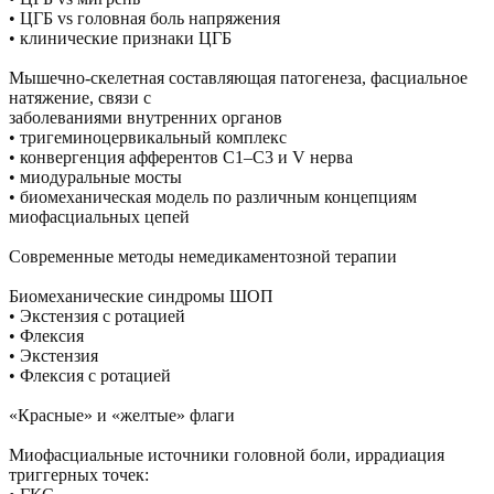
• ЦГБ vs головная боль напряжения
• клинические признаки ЦГБ
Мышечно-скелетная составляющая патогенеза, фасциальное
натяжение, связи с
заболеваниями внутренних органов
• тригеминоцервикальный комплекс
• конвергенция афферентов C1–C3 и V нерва
• миодуральные мосты
• биомеханическая модель по различным концепциям
миофасциальных цепей
Современные методы немедикаментозной терапии
Биомеханические синдромы ШОП
• Экстензия с ротацией
• Флексия
• Экстензия
• Флексия с ротацией
«Красные» и «желтые» флаги
Миофасциальные источники головной боли, иррадиация
триггерных точек: