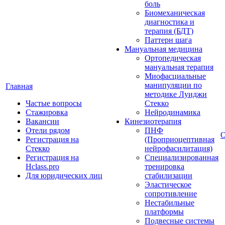
боль
Биомеханическая
диагностика и
терапия (БДТ)
Паттерн шага
Мануальная медицина
Ортопедическая
мануальная терапия
Миофасциальные
манипуляции по
Главная
методике Луиджи
Частые вопросы
Стекко
Стажировка
Нейродинамика
Вакансии
Кинезиотерапия
Отели рядом
ПНФ
О
Регистрация на
(Проприоцептивная
Стекко
нейрофасилитация)
Регистрация на
Специализированная
Hclass.pro
тренировка
Для юридических лиц
стабилизации
Эластическое
сопротивление
Нестабильные
платформы
Подвесные системы