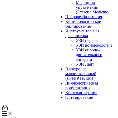
Медицина
упражнений
(Exercise Medicine)
Нейрореабилитация
Кинезиологическое
тейпирование
Инструментальная
диагностика
УЗИ нервов
УЗИ во флебологии
УЗИ опорно-
двигательного
аппарата
УЗИ Лайт
Электролиз
малоинвазивный
(EPI/EPTE/EMI )
Лимфологическая
реабилитация
Кистевая терапия
Ортезирование