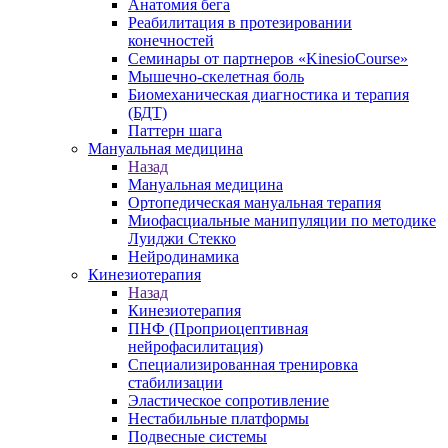
Анатомия бега
Реабилитация в протезировании
конечностей
Семинары от партнеров «KinesioCourse»
Мышечно-скелетная боль
Биомеханическая диагностика и терапия
(БДТ)
Паттерн шага
Мануальная медицина
Назад
Мануальная медицина
Ортопедическая мануальная терапия
Миофасциальные манипуляции по методике
Луиджи Стекко
Нейродинамика
Кинезиотерапия
Назад
Кинезиотерапия
ПНФ (Проприоцептивная
нейрофасилитация)
Специализированная тренировка
стабилизации
Эластическое сопротивление
Нестабильные платформы
Подвесные системы