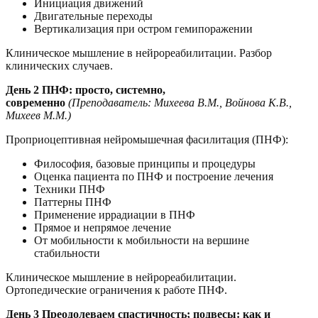
Инициация движений
Двигательные переходы
Вертикализация при остром гемипоражении
Клиническое мышление в нейрореабилитации. Разбор
клинических случаев.
День 2 ПНФ: просто, системно,
современно
(Преподаватель: Михеева В.М., Войнова К.В.,
Михеев М.М.)
Проприоцептивная нейромышечная фасилитация (ПНФ):
Философия, базовые принципы и процедуры
Оценка пациента по ПНФ и построение лечения
Техники ПНФ
Паттерны ПНФ
Применение иррадиации в ПНФ
Прямое и непрямое лечение
От мобильности к мобильности на вершине
стабильности
Клиническое мышление в нейрореабилитации.
Ортопедические ограничения к работе ПНФ.
День 3 Преодолеваем спастичность; подвесы: как и