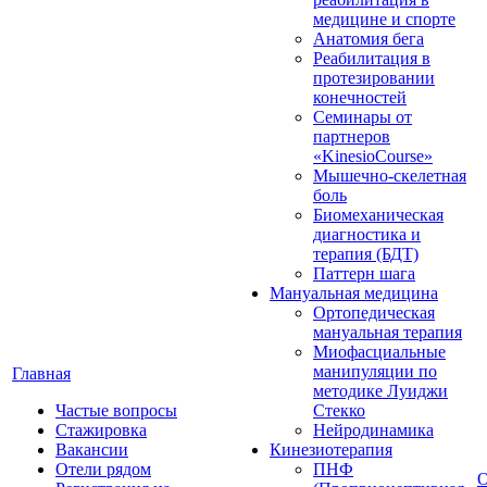
медицине и спорте
Анатомия бега
Реабилитация в
протезировании
конечностей
Семинары от
партнеров
«KinesioCourse»
Мышечно-скелетная
боль
Биомеханическая
диагностика и
терапия (БДТ)
Паттерн шага
Мануальная медицина
Ортопедическая
мануальная терапия
Миофасциальные
манипуляции по
Главная
методике Луиджи
Частые вопросы
Стекко
Стажировка
Нейродинамика
Вакансии
Кинезиотерапия
Отели рядом
ПНФ
О