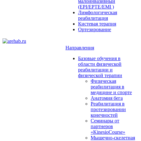
малоинвазивный
(EPI/EPTE/EMI )
Лимфологическая
реабилитация
Кистевая терапия
Ортезирование
Направления
Базовые обучения в
области физической
реабилитации и
физической терапии
Физическая
реабилитация в
медицине и спорте
Анатомия бега
Реабилитация в
протезировании
конечностей
Семинары от
партнеров
«KinesioCourse»
Мышечно-скелетная