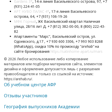
Gardens 3*
, 14-я линия Васильевского острова, 97, +7
(931) 224-41-05
АРТ НУВО ПАЛАС 4*
, 17-я линия Васильевского
острова, 64, +7 (931) 106-19-26
МФК Горный
, ЖК Васильевский квартал ​Наличная
улица, 28/16 лит Д, +7 (812) 382-00-00, 8 (800) 222-43-
82
Апартаменты "Марс", Васильевский остров, ул.
Одоевского, д.17 , +7 930 600 3306, +7 993 903 8268
(WhatsApp), скидка 10% по промокоду "
arehab"
на
сайте бронирования
https://satinhome-apart.ru/mars
© 2026 Любое использование либо копирование
материалов или подборки материалов сайта, элементов
дизайна и оформления допускается лишь с разрешения
правообладателя и только со ссылкой на источник:
https://arehab.ru/.
Об учебном центре АФР
Отзывы участников
География выпускников Академии